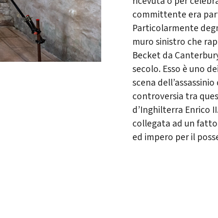
ricevuta o per celebrar
committente era par
Particolarmente degn
muro sinistro che rap
Becket da Canterbury,
secolo. Esso è uno dei
scena dell’assassinio d
controversia tra ques
d’Inghilterra Enrico I
collegata ad un fatto 
ed impero per il pos