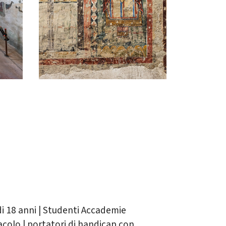
di 18 anni | Studenti Accademie
ttacolo | portatori di handicap con