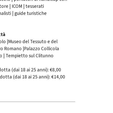
re | ICOM | tesserati
alisti | guide turistiche
ttà
lo |Museo del Tessuto e del
o Romano |Palazzo Collicola
 | Tempietto sul Clitunno
tta (dai 18 ai 25 anni): €8,00
otta (dai 18 ai 25 anni): €14,00