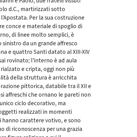
vanni e Paolo, due fratelli vissuti
lo d.C., martirizzati sotto
 l’Apostata. Per la sua costruzione
re conce e materiale di spoglio di
no, di linee molto semplici, è
 sinistro da un grande affresco
na e quattro Santi datato al XIII-XIV
ai rovinato; l’interno è ad aula
rialzato e cripta, oggi non più
lità della struttura è arricchita
azione pittorica, databile tra il XII e
osi affreschi che ornano le pareti non
nico ciclo decorativo, ma
oggetti realizzati in momenti
ssi hanno carattere votivo, e sono
gno di riconoscenza per una grazia