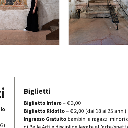
i
Biglietti
Biglietto Intero
– € 3,00
olo
Biglietto Ridotto
– € 2,00 (dai 18 ai 25 anni)
Ingresso Gratuito
bambini e ragazzi minori 
PG)
di Belle Arti e discipline legate all’arte/spe