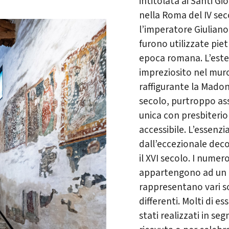
intitolata ai Santi Gio
nella Roma del IV seco
l’imperatore Giuliano
furono utilizzate piet
epoca romana. L’ester
impreziosito nel muro
raffigurante la Madon
secolo, purtroppo ass
unica con presbiterio 
accessibile. L’essenzia
dall’eccezionale decor
il XVI secolo. I numer
appartengono ad un u
rappresentano vari s
differenti. Molti di e
stati realizzati in se