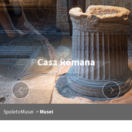
Palazzo Collicola
Previous
Next
SpoletoMusei
>
Musei