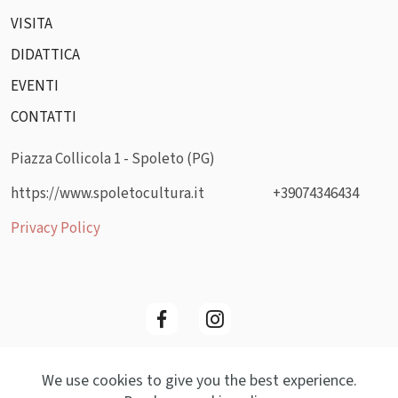
VISITA
DIDATTICA
EVENTI
CONTATTI
Piazza Collicola 1 - Spoleto (PG)
https://www.spoletocultura.it
+39074346434
Privacy Policy
We use cookies to give you the best experience.
© Copyright 2025 MockArt- All Rights Reserved