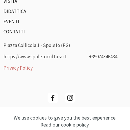
VISITA
DIDATTICA
EVENTI
CONTATTI
Piazza Collicola 1 - Spoleto (PG)
https://www.spoletocultura.it
+39074346434
Privacy Policy
We use cookies to give you the best experience.
© Copyright 2025 MockArt- All Rights Reserved
Read our
cookie policy
.